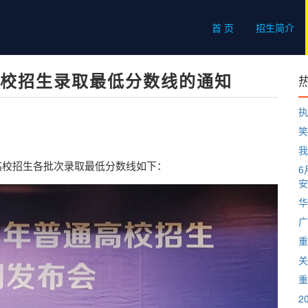
首 页
招生简介
高校招生录取最低分数线的通知
执
笑
我
通高校招生各批次录取最低分数线如下：
6
安
华
广
重
关
重
2