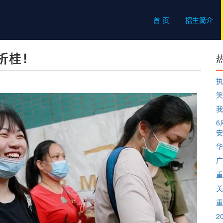
首 页
招生简介
折桂！
执
笑
我
6
安
华
广
重
关
重
2