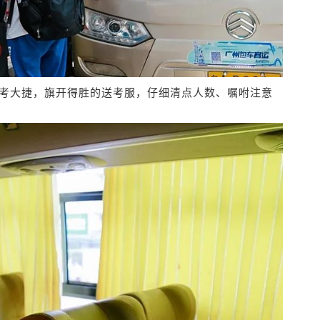
考大捷，旗开得胜的送考服，仔细清点人数、嘱咐注意